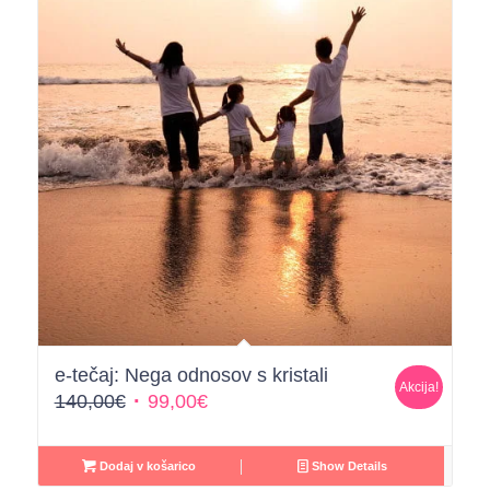
e-tečaj: Nega odnosov s kristali
Akcija!
Izvirna
Trenutna
140,00
€
99,00
€
cena
cena
je
je:
Dodaj v košarico
Show Details
bila:
99,00€.