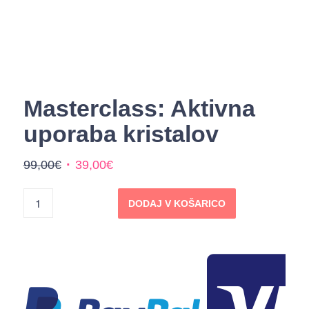
Masterclass: Aktivna
uporaba kristalov
Izvirna
Trenutna
99,00
€
39,00
€
cena
cena
je
je:
DODAJ V KOŠARICO
bila:
39,00€.
99,00€.