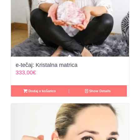
e-tečaj: Kristalna matrica
333,00
€
Dodaj v košarico
Show Details