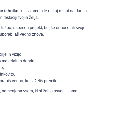
e tehnike
, ki ti vzamejo le nekaj minut na dan, a
festaciji tvojih želja.
o službo, uspešen projekt, boljše odnose ali svoje
ko uporabljaš vedno znova.
lje in vizijo,
o materialnih dobrin,
jo,
inkovito,
porabiš vedno, ko si želiš premik.
li, namenjena vsem, ki si želijo osvojiti samo