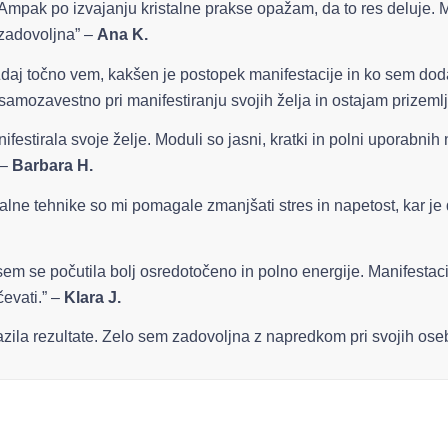
 Ampak po izvajanju kristalne prakse opažam, da to res deluje. Mo
 zadovoljna” –
Ana K.
. Zdaj točno vem, kakšen je postopek manifestacije in ko sem dodal
samozavestno pri manifestiranju svojih želja in ostajam prizemlj
ifestirala svoje želje. Moduli so jasni, kratki in polni uporabnih
 –
Barbara H.
talne tehnike so mi pomagale zmanjšati stres in napetost, kar je 
em se počutila bolj osredotočeno in polno energije. Manifestacija
čevati.” –
Klara J.
pazila rezultate. Zelo sem zadovoljna z napredkom pri svojih oseb