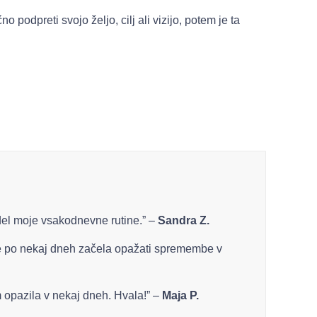
 podpreti svojo željo, cilj ali vizijo, potem je ta
j del moje vsakodnevne rutine.” –
Sandra Z.
m že po nekaj dneh začela opažati spremembe v
m opazila v nekaj dneh. Hvala!” –
Maja P.