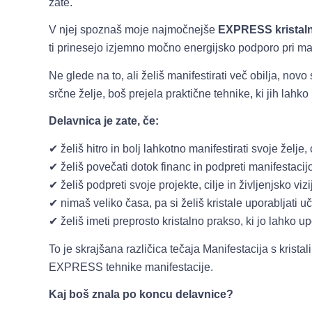
zate.
V njej spoznaš moje najmočnejše
EXPRESS kristaln
ti prinesejo izjemno močno energijsko podporo pri mani
Ne glede na to, ali želiš manifestirati več obilja, nov
srčne želje, boš prejela praktične tehnike, ki jih lah
Delavnica je zate, če:
✔ želiš hitro in bolj lahkotno manifestirati svoje želje, ci
✔ želiš povečati dotok financ in podpreti manifestacij
✔ želiš podpreti svoje projekte, cilje in življenjsko vizi
✔ nimaš veliko časa, pa si želiš kristale uporabljati uč
✔ želiš imeti preprosto kristalno prakso, ki jo lahko u
To je skrajšana različica tečaja Manifestacija s krista
EXPRESS tehnike manifestacije.
Kaj boš znala po koncu delavnice?