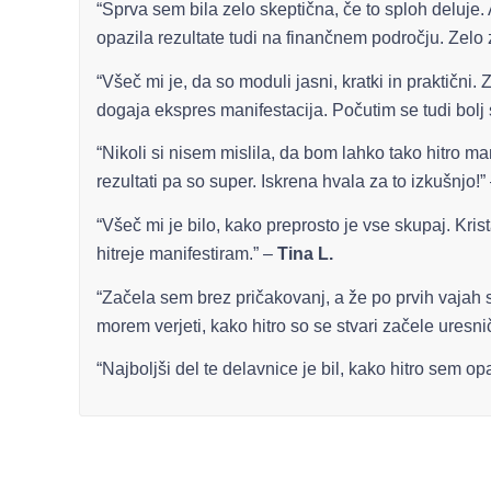
“Sprva sem bila zelo skeptična, če to sploh deluje.
opazila rezultate tudi na finančnem področju. Zelo
“Všeč mi je, da so moduli jasni, kratki in praktični
dogaja ekspres manifestacija. Počutim se tudi bolj 
“Nikoli si nisem mislila, da bom lahko tako hitro man
rezultati pa so super. Iskrena hvala za to izkušnjo!”
“Všeč mi je bilo, kako preprosto je vse skupaj. Kris
hitreje manifestiram.” –
Tina L.
“Začela sem brez pričakovanj, a že po prvih vajah s
morem verjeti, kako hitro so se stvari začele uresni
“Najboljši del te delavnice je bil, kako hitro sem o