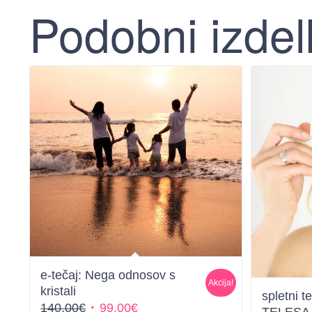
Podobni izdel
e-tečaj: Nega odnosov s
Akcija!
kristali
spletni 
Izvirna
Trenutna
140,00
€
99,00
€