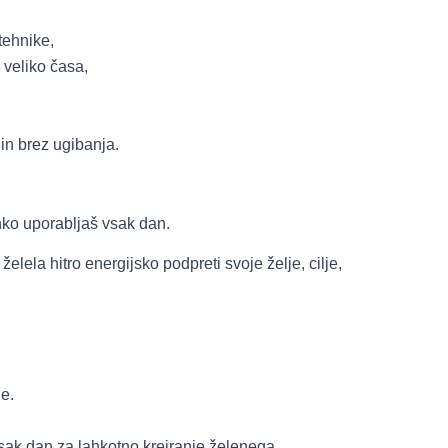
tehnike,
 veliko časa,
 in brez ugibanja.
lahko uporabljaš vsak dan.
elela hitro energijsko podpreti svoje želje, cilje,
je.
vsak dan za lahkotno kreiranje želenega.