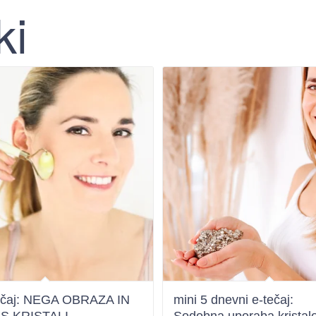
ki
tečaj: NEGA OBRAZA IN
mini 5 dnevni e-tečaj: