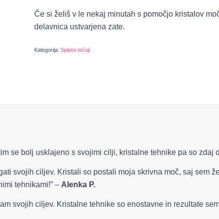
Če si želiš v le nekaj minutah s pomočjo kristalov močno
delavnica ustvarjena zate.
Kategorija:
Spletni tečaji
m se bolj usklajeno s svojimi cilji, kristalne tehnike pa so zda
gati svojih ciljev. Kristali so postali moja skrivna moč, saj se
imi tehnikami!” –
Alenka P.
am svojih ciljev. Kristalne tehnike so enostavne in rezultate se