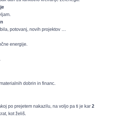
je
eljam.
in
bila, potovanj, novih projektov …
ančne energije.
.
materialnih dobrin in financ.
koj po prejetem nakazilu, na voljo pa ti je kar
2
rat, kot želiš.