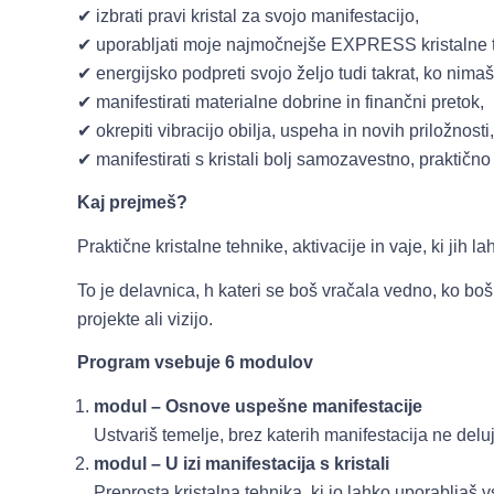
✔ izbrati pravi kristal za svojo manifestacijo,
✔ uporabljati moje najmočnejše EXPRESS kristalne 
✔ energijsko podpreti svojo željo tudi takrat, ko nimaš
✔ manifestirati materialne dobrine in finančni pretok,
✔ okrepiti vibracijo obilja, uspeha in novih priložnosti,
✔ manifestirati s kristali bolj samozavestno, praktično
Kaj prejmeš?
Praktične kristalne tehnike, aktivacije in vaje, ki jih 
To je delavnica, h kateri se boš vračala vedno, ko boš ž
projekte ali vizijo.
Program vsebuje 6 modulov
modul – Osnove uspešne manifestacije
Ustvariš temelje, brez katerih manifestacija ne delu
modul – U izi manifestacija s kristali
Preprosta kristalna tehnika, ki jo lahko uporabljaš 