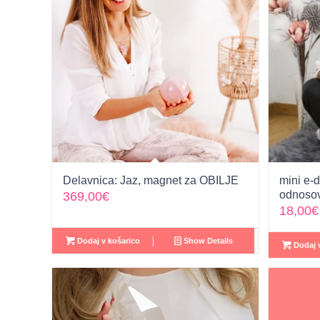
Delavnica: Jaz, magnet za OBILJE
mini e-d
odnoso
369,00
€
18,00
€
Dodaj v košarico
Show Details
Dodaj v