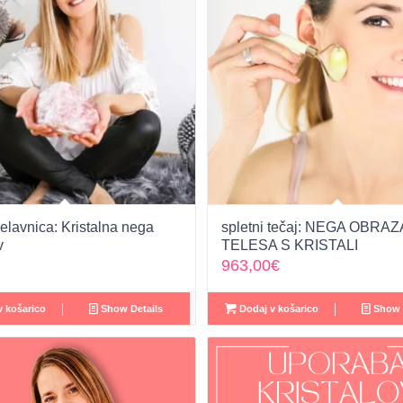
elavnica: Kristalna nega
spletni tečaj: NEGA OBRAZ
v
TELESA S KRISTALI
963,00
€
 košarico
Show Details
Dodaj v košarico
Show 