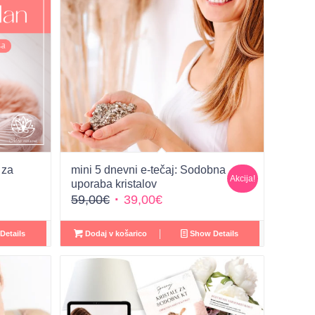
 za
mini 5 dnevni e-tečaj: Sodobna
Akcija!
uporaba kristalov
Izvirna
Trenutna
59,00
€
39,00
€
cena
cena
je
je:
Details
Dodaj v košarico
Show Details
bila:
39,00€.
59,00€.