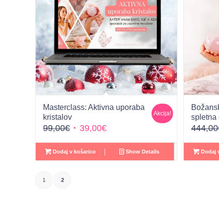
Masterclass: Aktivna uporaba
Božansk
Akcija!
kristalov
spletna
Izvirna
Trenutna
99,00
€
39,00
€
444,00
cena
cena
je
je:
Dodaj v košarico
Show Details
Dodaj v
bila:
39,00€.
99,00€.
1
2