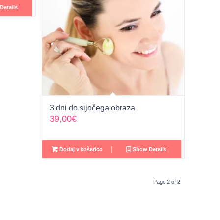
Details
3 dni do sijočega obraza
39,00
€
Dodaj v košarico
Show Details
Page 2 of 2