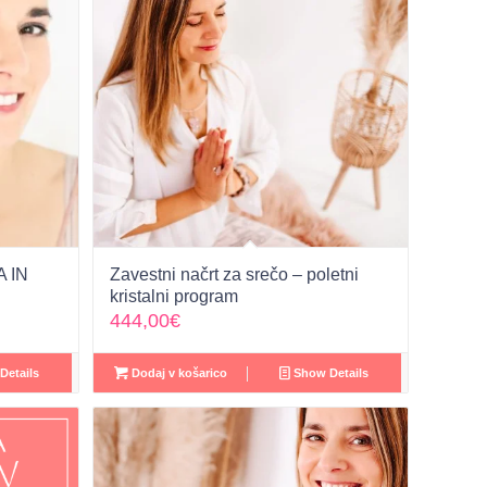
A IN
Zavestni načrt za srečo – poletni
kristalni program
444,00
€
Details
Dodaj v košarico
Show Details