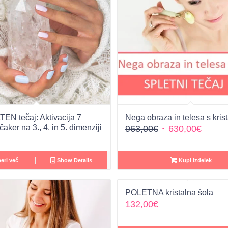
N tečaj: Aktivacija 7
Nega obraza in telesa s krist
čaker na 3., 4. in 5. dimenziji
Izvirna
Trenu
963,00
€
630,00
€
cena
cena
je
je:
eri več
Show Details
Kupi izdelek
bila:
630,00
963,00€.
POLETNA kristalna šola
132,00
€