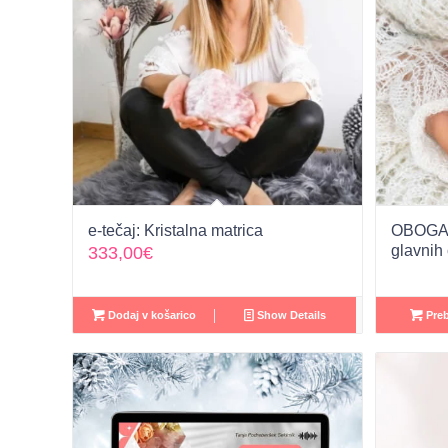
e-tečaj: Kristalna matrica
OBOGATE
glavnih 
333,00
€
Dodaj v košarico
Show Details
Preb