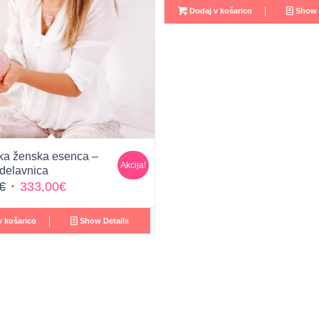
Dodaj v košarico
Show 
a ženska esenca –
Akcija!
 delavnica
Izvirna
Trenutna
€
333,00
€
cena
cena
je
je:
 košarico
Show Details
bila:
333,00€.
444,00€.