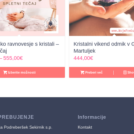
o ravnovesje s kristali –
Kristalni vikend odmik v
ečaj
Martuljek
Cenovni
–
555,00
€
444,00
€
razpon:
od
Izberite možnosti
Preberi več
Show
369,00€
do
555,00€
PREBUJENJE
Informacije
a Podreberšek Sekirnik s.p.
Kontakt