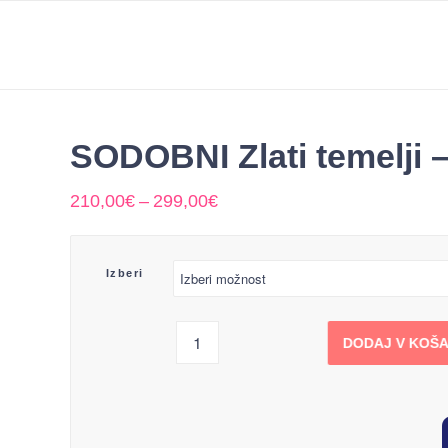
SODOBNI Zlati temelji – 
Cenovni
210,00
€
–
299,00
€
razpon:
od
210,00€
Izberi
do
299,00€
DODAJ V KOŠA