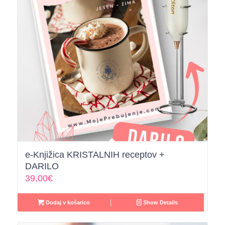
e-Knjižica KRISTALNIH receptov +
DARILO
39,00
€
Dodaj v košarico
Show Details