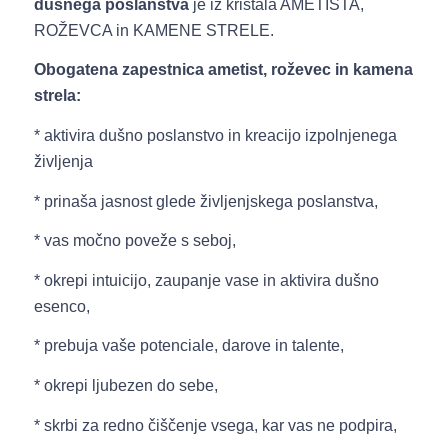
dušnega poslanstva
je iz kristala AMETISTA,
ROŽEVCA in KAMENE STRELE.
Obogatena zapestnica ametist, roževec in kamena
strela:
* aktivira dušno poslanstvo in kreacijo izpolnjenega
življenja
* prinaša jasnost glede življenjskega poslanstva,
* vas močno poveže s seboj,
* okrepi intuicijo, zaupanje vase in aktivira dušno
esenco,
* prebuja vaše potenciale, darove in talente,
* okrepi ljubezen do sebe,
* skrbi za redno čiščenje vsega, kar vas ne podpira,