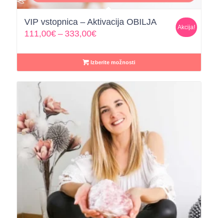
VIP vstopnica – Aktivacija OBILJA
Akcija!
Cenovni
111,00
€
–
333,00
€
razpon:
od
Izberite možnosti
111,00€
do
333,00€