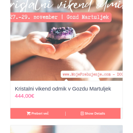
Kristalni vikend odmik v Gozdu Martuljek
444,00
€
Preberi več
Show Details