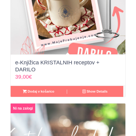
e-Knjižica KRISTALNIH receptov +
DARILO
39,00
€
Dodaj v košarico
Show Details
Ni na zalogi